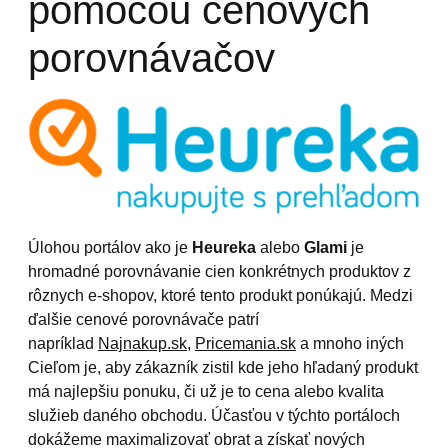
pomocou cenových
porovnávačov
Úlohou portálov ako je
Heureka
alebo
Glami
je
hromadné porovnávanie cien konkrétnych produktov z
rôznych e-shopov, ktoré tento produkt ponúkajú. Medzi
ďalšie cenové porovnávače patrí
napríklad
Najnakup.sk
,
Pricemania.sk
a mnoho iných
Cieľom je, aby zákazník zistil kde jeho hľadaný produkt
má najlepšiu ponuku, či už je to cena alebo kvalita
služieb daného obchodu. Účasťou v týchto portáloch
dokážeme maximalizovať obrat a získať nových