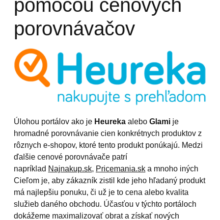
pomocou cenových
porovnávačov
Úlohou portálov ako je
Heureka
alebo
Glami
je
hromadné porovnávanie cien konkrétnych produktov z
rôznych e-shopov, ktoré tento produkt ponúkajú. Medzi
ďalšie cenové porovnávače patrí
napríklad
Najnakup.sk
,
Pricemania.sk
a mnoho iných
Cieľom je, aby zákazník zistil kde jeho hľadaný produkt
má najlepšiu ponuku, či už je to cena alebo kvalita
služieb daného obchodu. Účasťou v týchto portáloch
dokážeme maximalizovať obrat a získať nových