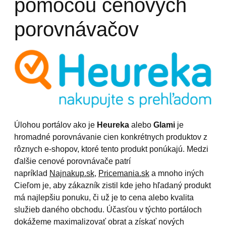
pomocou cenových
porovnávačov
Úlohou portálov ako je
Heureka
alebo
Glami
je
hromadné porovnávanie cien konkrétnych produktov z
rôznych e-shopov, ktoré tento produkt ponúkajú. Medzi
ďalšie cenové porovnávače patrí
napríklad
Najnakup.sk
,
Pricemania.sk
a mnoho iných
Cieľom je, aby zákazník zistil kde jeho hľadaný produkt
má najlepšiu ponuku, či už je to cena alebo kvalita
služieb daného obchodu. Účasťou v týchto portáloch
dokážeme maximalizovať obrat a získať nových