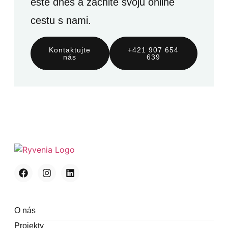
ešte dnes a začnite svoju online
cestu s nami.
Kontaktujte
+421 907 654
nás
639
O nás
Projekty