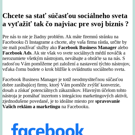
Chcete sa stať súčasťou sociálneho sveta
a vyťažiť tak čo najviac pre svoj biznis ?
Pre nás to nie je žiadny problém. Ak máte firemnú stránku na
Facebooku či Instagrame a chcete, aby vaša firma rástla, určite by
ste mali používať služby ako
Facebook Business Manager
alebo
Facebook Ads
. Ak ste však vo svete sociálnych médií nováčik a
nerozumiete všetkým nástrojom, neváhajte a obráťte sa na nás. S
radosťou Vám pomôžeme pri založení a nastavení týchto nástrojov,
vďaka čomu budete o krok bližšie k ovládnutiu sociálneho sveta.
Facebook Business Manager je totiž neodmysliteľnou súčasťou
dobre zarábajúcej firmy, ktorý Vám pomôže zvýšiť konverzie,
dosah a získať potenciálnych zákazníkov. Hlavným účelom tohto
nástroja je pomáhať inzertom s integáciou marketingových aktivít,
zjednodušene povedané, je to ideálne miesto pre
spravovanie
Vašich reklám a marketingu
na Facebooku.