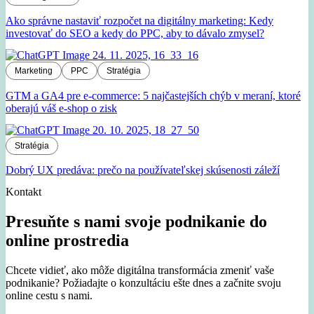
Ako správne nastaviť rozpočet na digitálny marketing: Kedy
investovať do SEO a kedy do PPC, aby to dávalo zmysel?
Marketing
PPC
Stratégia
GTM a GA4 pre e-commerce: 5 najčastejších chýb v meraní, ktoré
oberajú váš e-shop o zisk
Stratégia
Dobrý UX predáva: prečo na používateľskej skúsenosti záleží
Kontakt
Presuňte s nami svoje podnikanie do
online prostredia
Chcete vidieť, ako môže digitálna transformácia zmeniť vaše
podnikanie? Požiadajte o konzultáciu ešte dnes a začnite svoju
online cestu s nami.