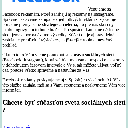
Venujeme sa
Facebook reklamám, ktoré zahŕňajú aj reklamy na Instagrame.
Správne nastavenie kampane a jednotlivých reklám si vyžaduje
poriadne premyslenie
stratégie a cielenia
, no pre náš skúsený
marketingový tím to bude hračka. Po spustení kampane následné
sledujeme a porovnávame výsledky. Súčasťou je aj pravidelné
zasielanie prehľadu / výsledkov, najčastejšie robíme mesačný
prehľad.
Okrem toho Vám vieme ponúknuť aj
správu sociálnych sietí
(Facebook, Instagram), ktorá zahŕňa pridávanie príspevkov a stories
v dohodnutom časovom intervale a Vy si tak môžete užívať voľný
čas, pretože všetko spravíme a nastavíme za Vás.
Facebook reklamy poskytujeme aj v Spišských vlachoch. Ak Vás
táto služba zaujala, radi sa s Vami stretneme a poskytneme Vám viac
informácii.
Chcete byť súčasťou sveta sociálnych sietí
?
Kontaktujte nás