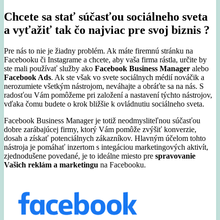
Chcete sa stať súčasťou sociálneho sveta
a vyťažiť tak čo najviac pre svoj biznis ?
Pre nás to nie je žiadny problém. Ak máte firemnú stránku na
Facebooku či Instagrame a chcete, aby vaša firma rástla, určite by
ste mali používať služby ako
Facebook Business Manager
alebo
Facebook Ads
. Ak ste však vo svete sociálnych médií nováčik a
nerozumiete všetkým nástrojom, neváhajte a obráťte sa na nás. S
radosťou Vám pomôžeme pri založení a nastavení týchto nástrojov,
vďaka čomu budete o krok bližšie k ovládnutiu sociálneho sveta.
Facebook Business Manager je totiž neodmysliteľnou súčasťou
dobre zarábajúcej firmy, ktorý Vám pomôže zvýšiť konverzie,
dosah a získať potenciálnych zákazníkov. Hlavným účelom tohto
nástroja je pomáhať inzertom s integáciou marketingových aktivít,
zjednodušene povedané, je to ideálne miesto pre
spravovanie
Vašich reklám a marketingu
na Facebooku.