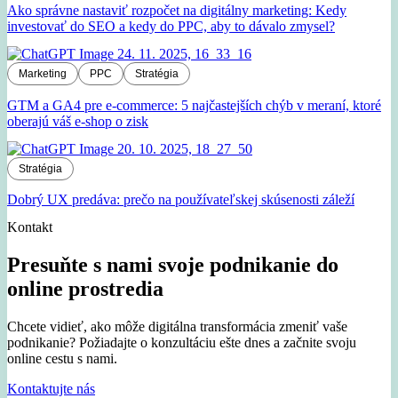
Ako správne nastaviť rozpočet na digitálny marketing: Kedy
investovať do SEO a kedy do PPC, aby to dávalo zmysel?
Marketing
PPC
Stratégia
GTM a GA4 pre e-commerce: 5 najčastejších chýb v meraní, ktoré
oberajú váš e-shop o zisk
Stratégia
Dobrý UX predáva: prečo na používateľskej skúsenosti záleží
Kontakt
Presuňte s nami svoje podnikanie do
online prostredia
Chcete vidieť, ako môže digitálna transformácia zmeniť vaše
podnikanie? Požiadajte o konzultáciu ešte dnes a začnite svoju
online cestu s nami.
Kontaktujte nás