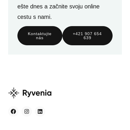
ešte dnes a začnite svoju online
cestu s nami.
Kontaktujte
+421 907 654
nás
639