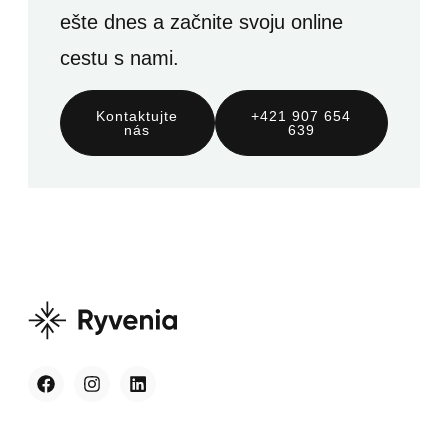
ešte dnes a začnite svoju online
cestu s nami.
Kontaktujte
+421 907 654
nás
639