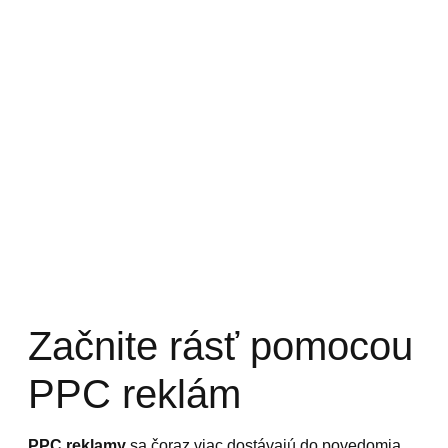
Začnite rásť pomocou
PPC reklám
PPC reklamy
sa čoraz viac dostávajú do povedomia