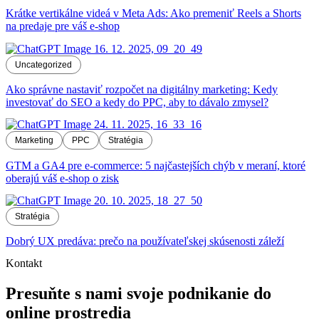
Krátke vertikálne videá v Meta Ads: Ako premeniť Reels a Shorts
na predaje pre váš e-shop
Uncategorized
Ako správne nastaviť rozpočet na digitálny marketing: Kedy
investovať do SEO a kedy do PPC, aby to dávalo zmysel?
Marketing
PPC
Stratégia
GTM a GA4 pre e-commerce: 5 najčastejších chýb v meraní, ktoré
oberajú váš e-shop o zisk
Stratégia
Dobrý UX predáva: prečo na používateľskej skúsenosti záleží
Kontakt
Presuňte s nami svoje podnikanie do
online prostredia