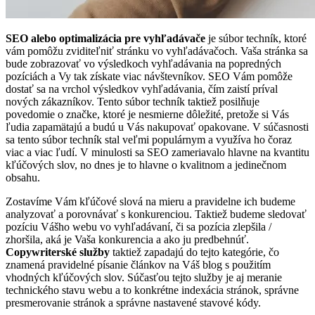
SEO alebo optimalizácia pre vyhľadávače
je súbor techník, ktoré
vám pomôžu zviditeľniť stránku vo vyhľadávačoch. Vaša stránka sa
bude zobrazovať vo výsledkoch vyhľadávania na popredných
pozíciách a Vy tak získate viac návštevníkov. SEO Vám pomôže
dostať sa na vrchol výsledkov vyhľadávania, čím zaistí príval
nových zákazníkov. Tento súbor techník taktiež posilňuje
povedomie o značke, ktoré je nesmierne dôležité, pretože si Vás
ľudia zapamätajú a budú u Vás nakupovať opakovane. V súčasnosti
sa tento súbor techník stal veľmi populárnym a využíva ho čoraz
viac a viac ľudí. V minulosti sa SEO zameriavalo hlavne na kvantitu
kľúčových slov, no dnes je to hlavne o kvalitnom a jedinečnom
obsahu.
Zostavíme Vám kľúčové slová na mieru a pravidelne ich budeme
analyzovať a porovnávať s konkurenciou. Taktiež budeme sledovať
pozíciu Vášho webu vo vyhľadávaní, či sa pozícia zlepšila /
zhoršila, aká je Vaša konkurencia a ako ju predbehnúť.
Copywriterské služby
taktiež zapadajú do tejto kategórie, čo
znamená pravidelné písanie článkov na Váš blog s použitím
vhodných kľúčových slov. Súčasťou tejto služby je aj meranie
technického stavu webu a to konkrétne indexácia stránok, správne
presmerovanie stránok a správne nastavené stavové kódy.