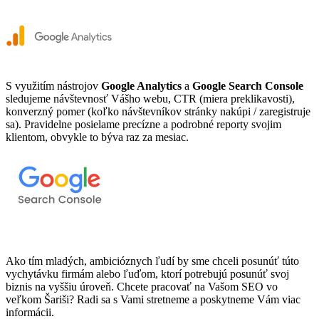
S využitím nástrojov
Google Analytics
a
Google Search Console
sledujeme návštevnosť Vášho webu, CTR (miera preklikavosti),
konverzný pomer (koľko návštevníkov stránky nakúpi / zaregistruje
sa). Pravidelne posielame precízne a podrobné reporty svojim
klientom, obvykle to býva raz za mesiac.
Ako tím mladých, ambicióznych ľudí by sme chceli posunúť túto
vychytávku firmám alebo ľuďom, ktorí potrebujú posunúť svoj
biznis na vyššiu úroveň. Chcete pracovať na Vašom SEO vo
veľkom Šariši? Radi sa s Vami stretneme a poskytneme Vám viac
informácii.