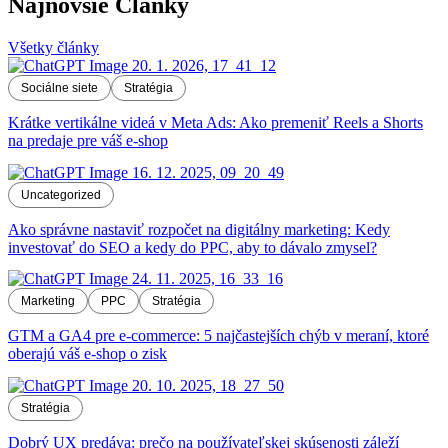
Najnovšie Články
Všetky články
Sociálne siete
Stratégia
Krátke vertikálne videá v Meta Ads: Ako premeniť Reels a Shorts
na predaje pre váš e-shop
Uncategorized
Ako správne nastaviť rozpočet na digitálny marketing: Kedy
investovať do SEO a kedy do PPC, aby to dávalo zmysel?
Marketing
PPC
Stratégia
GTM a GA4 pre e-commerce: 5 najčastejších chýb v meraní, ktoré
oberajú váš e-shop o zisk
Stratégia
Dobrý UX predáva: prečo na používateľskej skúsenosti záleží