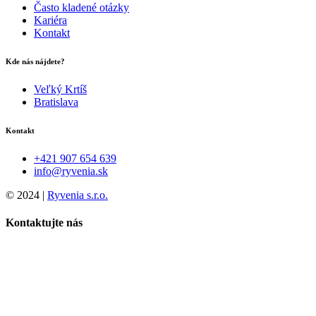
Často kladené otázky
Kariéra
Kontakt
Kde nás nájdete?
Veľký Krtíš
Bratislava
Kontakt
+421 907 654 639
info@ryvenia.sk
© 2024 |
Ryvenia s.r.o.
Kontaktujte nás