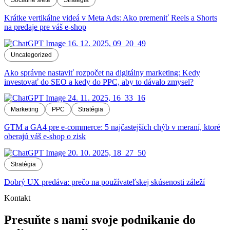
Sociálne siete
Stratégia
Krátke vertikálne videá v Meta Ads: Ako premeniť Reels a Shorts
na predaje pre váš e-shop
Uncategorized
Ako správne nastaviť rozpočet na digitálny marketing: Kedy
investovať do SEO a kedy do PPC, aby to dávalo zmysel?
Marketing
PPC
Stratégia
GTM a GA4 pre e-commerce: 5 najčastejších chýb v meraní, ktoré
oberajú váš e-shop o zisk
Stratégia
Dobrý UX predáva: prečo na používateľskej skúsenosti záleží
Kontakt
Presuňte s nami svoje podnikanie do