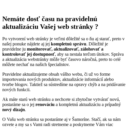
Nemáte dosť času na pravidelnú
aktualizáciu Vašej web stránky ?
Po vytvorení web stránky je veľmi dôležité sa o ňu aj starať, preto v
našej ponuke nájdete aj jej
kompletnú správu
. Dôležité je
pravidelne ju
monitorovať,
aktualizovať, zálohovať a
kontrolovať jej dostupnosť
, aby sa nestala terčom útokov. Správa
a aktualizácia webstránky môže byť časovo náročná, preto to celé
môžete nechať na našich špecialistov.
Pravidelne aktualizujeme obsah vášho webu, či už vo forme
importovania nových produktov, aktualizácie informácií alebo
tvorbe blogov. Taktiež sa sústredíme na opravy chýb a na pridávanie
nových funkcii.
Ak máte starú web stránku a nechcete si zbytočne vytvárať novú,
postaráme sa o jej
renováciu
a kompletnú aktualizáciu a prípadný
nový dizajn
.
O Vašu web stránku sa postaráme aj v Šamoríne. Stačí, ak sa nám
ozvete a my sa s Vami radi stretneme a poskytneme Vám viac