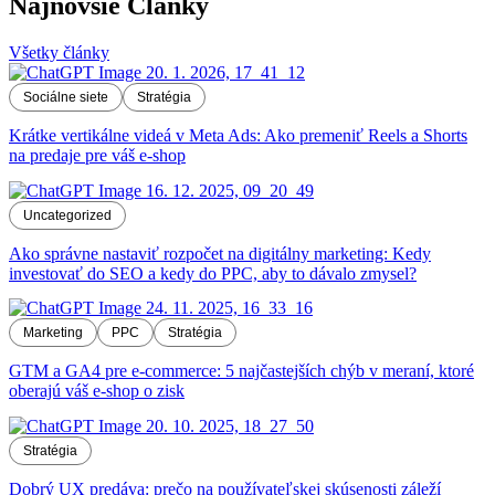
Najnovšie Články
Všetky články
Sociálne siete
Stratégia
Krátke vertikálne videá v Meta Ads: Ako premeniť Reels a Shorts
na predaje pre váš e-shop
Uncategorized
Ako správne nastaviť rozpočet na digitálny marketing: Kedy
investovať do SEO a kedy do PPC, aby to dávalo zmysel?
Marketing
PPC
Stratégia
GTM a GA4 pre e-commerce: 5 najčastejších chýb v meraní, ktoré
oberajú váš e-shop o zisk
Stratégia
Dobrý UX predáva: prečo na používateľskej skúsenosti záleží