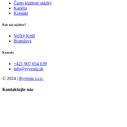
Často kladené otázky
Kariéra
Kontakt
Kde nás nájdete?
Veľký Krtíš
Bratislava
Kontakt
+421 907 654 639
info@ryvenia.sk
© 2024 |
Ryvenia s.r.o.
Kontaktujte nás