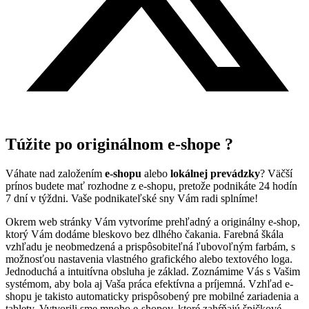
Túžite po originálnom e-shope ?
Váhate nad založením
e-shopu
alebo
lokálnej prevádzky
? Väčší
prínos budete mať rozhodne z e-shopu, pretože podnikáte 24 hodín
7 dní v týždni. Vaše podnikateľské sny Vám radi splníme!
Okrem web stránky Vám vytvoríme prehľadný a originálny e-shop,
ktorý Vám dodáme bleskovo bez dlhého čakania. Farebná škála
vzhľadu je neobmedzená a prispôsobiteľná ľubovoľným farbám, s
možnosťou nastavenia vlastného grafického alebo textového loga.
Jednoduchá a intuitívna obsluha je základ. Zoznámime Vás s Vašim
systémom, aby bola aj Vaša práca efektívna a príjemná. Vzhľad e-
shopu je takisto automaticky prispôsobený pre mobilné zariadenia a
tablety. Vytvorili sme mnoho e-shopov, ktoré zahŕňajú špičkové