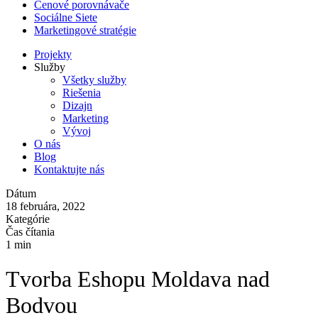
Cenové porovnávače
Sociálne Siete
Marketingové stratégie
Projekty
Služby
Všetky služby
Riešenia
Dizajn
Marketing
Vývoj
O nás
Blog
Kontaktujte nás
Dátum
18 februára, 2022
Kategórie
Čas čítania
1 min
Tvorba Eshopu Moldava nad
Bodvou