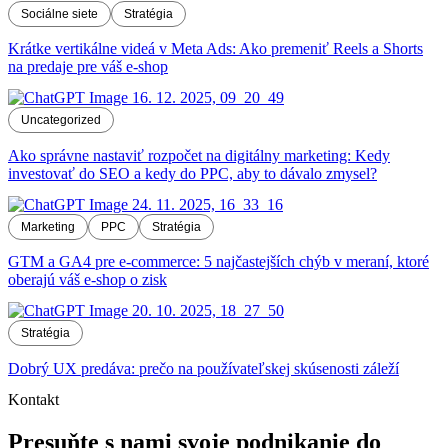
Sociálne siete
Stratégia
Krátke vertikálne videá v Meta Ads: Ako premeniť Reels a Shorts
na predaje pre váš e-shop
Uncategorized
Ako správne nastaviť rozpočet na digitálny marketing: Kedy
investovať do SEO a kedy do PPC, aby to dávalo zmysel?
Marketing
PPC
Stratégia
GTM a GA4 pre e-commerce: 5 najčastejších chýb v meraní, ktoré
oberajú váš e-shop o zisk
Stratégia
Dobrý UX predáva: prečo na používateľskej skúsenosti záleží
Kontakt
Presuňte s nami svoje podnikanie do