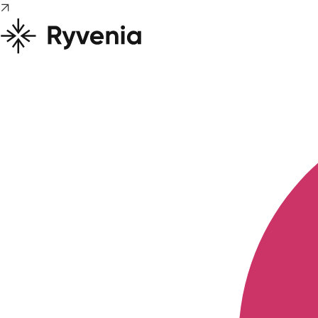
Preskočiť
na
obsah